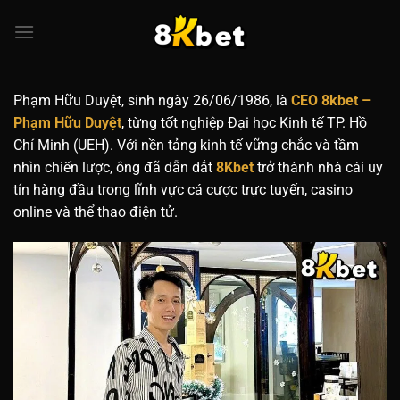
Bỏ
qua
nội
dung
Phạm Hữu Duyệt, sinh ngày 26/06/1986, là
CEO 8kbet –
Phạm Hữu Duyệt
, từng tốt nghiệp Đại học Kinh tế TP. Hồ
Chí Minh (UEH). Với nền tảng kinh tế vững chắc và tầm
nhìn chiến lược, ông đã dẫn dắt
8Kbet
trở thành nhà cái uy
tín hàng đầu trong lĩnh vực cá cược trực tuyến, casino
online và thể thao điện tử.