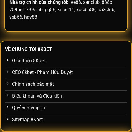
Nhà trợ chính của chúng tôi:
ee88
,
sanclub
,
888b
,
789bet
,
789club
,
pq88
,
kubet11
,
xocdia88
,
b52club
,
ysb66
,
hay88
VỀ CHÚNG TÔI 8KBET
Giới thiệu 8Kbet
CEO 8kbet - Phạm Hữu Duyệt
Chính sách bảo mật
Điều khoản và điều kiện
Quyền Riêng Tư
Sitemap 8Kbet