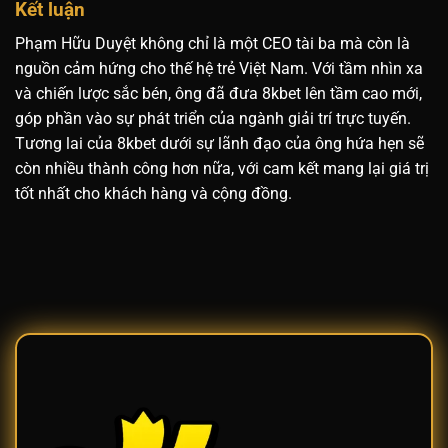
Kết luận
Phạm Hữu Duyệt không chỉ là một CEO tài ba mà còn là
nguồn cảm hứng cho thế hệ trẻ Việt Nam. Với tầm nhìn xa
và chiến lược sắc bén, ông đã đưa 8kbet lên tầm cao mới,
góp phần vào sự phát triển của ngành giải trí trực tuyến.
Tương lai của 8kbet dưới sự lãnh đạo của ông hứa hẹn sẽ
còn nhiều thành công hơn nữa, với cam kết mang lại giá trị
tốt nhất cho khách hàng và cộng đồng.