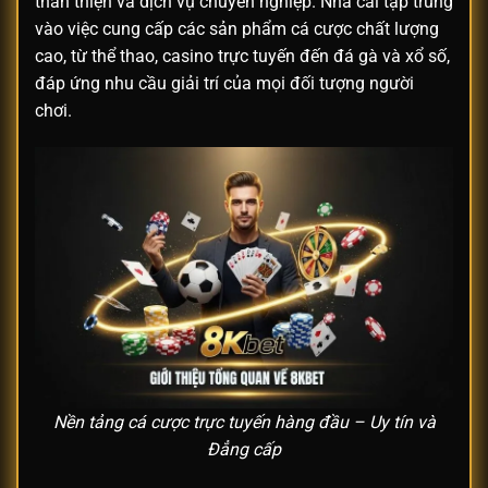
thân thiện và dịch vụ chuyên nghiệp. Nhà cái tập trung
vào việc cung cấp các sản phẩm cá cược chất lượng
cao, từ thể thao, casino trực tuyến đến đá gà và xổ số,
đáp ứng nhu cầu giải trí của mọi đối tượng người
chơi.
Nền tảng cá cược trực tuyến hàng đầu – Uy tín và
Đẳng cấp