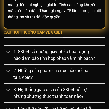
mang đến trải nghiệm giải trí đỉnh cao cùng khuyến
mãi siêu hấp dẫn. Tham gia ngay để tận hưởng cơ hội
thắng lớn và ưu đãi độc quyền!
CÂU HỎI THƯỜNG GẶP VỀ 8KBET
1. 8Kbet có những giấy phép hoạt động
nào đảm bảo tính hợp pháp và minh bạch?
2. Những sản phẩm cá cược nào nổi bật
tại 8Kbet?
3. Hệ thống giao dịch của 8Kbet hỗ trợ
những phương thức thanh toán nào?
4. Làm thế nào để liên hệ với bộ phận hỗ