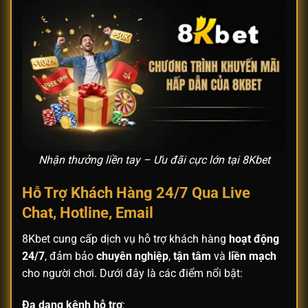
Nhận thưởng liền tay – Ưu đãi cực lớn tại 8Kbet
Hỗ Trợ Khách Hàng 24/7 Qua Live
Chat, Hotline, Email
8Kbet cung cấp dịch vụ hỗ trợ khách hàng
hoạt động
24/7
, đảm bảo
chuyên nghiệp
,
tận tâm
và
liền mạch
cho người chơi. Dưới đây là các điểm nổi bật:
Đa dạng kênh hỗ trợ
: