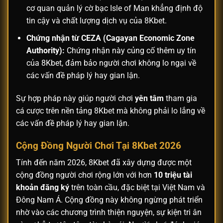
cơ quan quản lý cờ bạc Isle of Man khẳng định độ
tin cậy và chất lượng dịch vụ của 8Kbet.
Chứng nhận từ CEZA (Cagayan Economic Zone
Authority):
Chứng nhận này củng cố thêm uy tín
của 8Kbet, đảm bảo người chơi không lo ngại về
các vấn đề pháp lý hay gian lận.
Sự hợp pháp này giúp người chơi
yên tâm
tham gia
cá cược trên nền tảng 8Kbet mà không phải lo lắng về
các vấn đề pháp lý hay gian lận.
Cộng Đồng Người Chơi Tại 8Kbet 2026
Tính đến năm 2026, 8Kbet đã xây dựng được một
cộng đồng người chơi rộng lớn với hơn
10 triệu tài
khoản đăng ký
trên toàn cầu, đặc biệt tại Việt Nam và
Đông Nam Á. Cộng đồng này không ngừng phát triển
nhờ vào các chương trình thiện nguyện, sự kiện tri ân