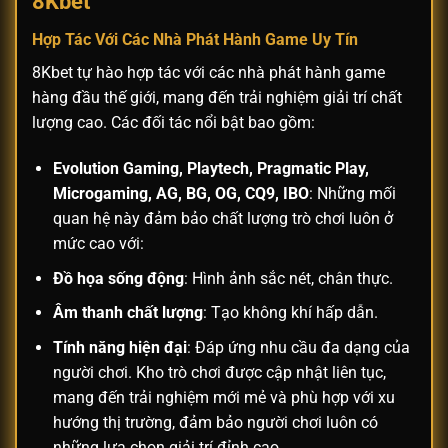
8Kbet
Hợp Tác Với Các Nhà Phát Hành Game Uy Tín
8Kbet tự hào hợp tác với các nhà phát hành game
hàng đầu thế giới, mang đến trải nghiệm giải trí chất
lượng cao. Các đối tác nổi bật bao gồm:
Evolution Gaming, Playtech, Pragmatic Play,
Microgaming, AG, BG, OG, CQ9, IBO
: Những mối
quan hệ này đảm bảo chất lượng trò chơi luôn ở
mức cao với:
Đồ họa sống động
: Hình ảnh sắc nét, chân thực.
Âm thanh chất lượng
: Tạo không khí hấp dẫn.
Tính năng hiện đại
: Đáp ứng nhu cầu đa dạng của
người chơi. Kho trò chơi được cập nhật liên tục,
mang đến trải nghiệm mới mẻ và phù hợp với xu
hướng thị trường, đảm bảo người chơi luôn có
những lựa chọn giải trí đỉnh cao.