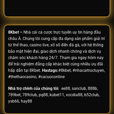
8Kbet
–
Nhà cái cá cược trực tuyến uy tín hàng đầu
châu Á. Chúng tôi cung cấp đa dạng sản phẩm giải trí
từ thể thao, casino live, xổ số đến đá gà, với hệ thống
bảo mật hiện đại, giao dịch nhanh chóng và dịch vụ
chăm sóc khách hàng 24/7. Tham gia ngay hôm nay
để trải nghiệm đẳng cấp khác biệt cùng nhiều ưu đãi
hấp dẫn tại 8Kbet.
Hastags:
#8kbet, #nhacaitructuyen,
#thethaocasino, #cacuoconline
Nhà trợ chính của chúng tôi:
ee88
,
sanclub
,
888b
,
789bet
,
789club
,
pq88
,
kubet11
,
xocdia88
,
b52club
,
ysb66
,
hay88