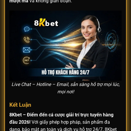
mượt mà
và không gián đoạn.
Live Chat – Hotline – Email, sẵn sàng hỗ trợ mọi lúc,
mọi nơi!
Kết Luận
8Kbet – Điểm đến cá cược giải trí trực tuyến hàng
đầu 2026!
Với giấy phép hợp pháp, sản phẩm đa
dạng, bảo mật an toàn và dịch vụ hỗ trợ 24/7, 8Kbet