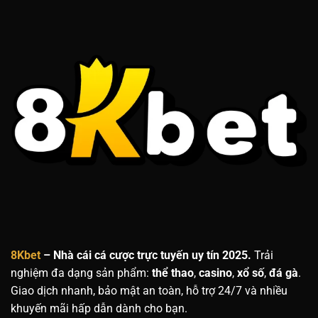
8Kbet
– Nhà cái cá cược trực tuyến uy tín 2025.
Trải
nghiệm đa dạng sản phẩm:
thể thao
,
casino
,
xổ số
,
đá gà
.
Giao dịch nhanh, bảo mật an toàn, hỗ trợ 24/7 và nhiều
khuyến mãi hấp dẫn dành cho bạn.