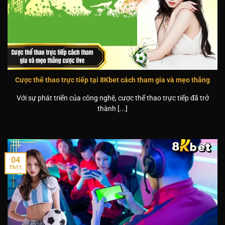
Cược thể thao trực tiếp tại 8Kbet cách tham gia và mẹo thắng
Với sự phát triển của công nghệ, cược thể thao trực tiếp đã trở
thành [...]
04
Th11