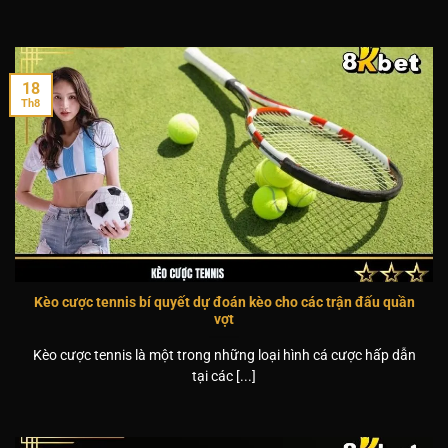
18
Th8
Kèo cược tennis bí quyết dự đoán kèo cho các trận đấu quần
vợt
Kèo cược tennis là một trong những loại hình cá cược hấp dẫn
tại các [...]