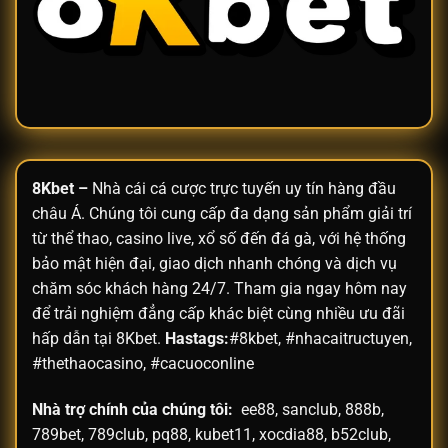
8Kbet
–
Nhà cái cá cược trực tuyến uy tín hàng đầu
châu Á. Chúng tôi cung cấp đa dạng sản phẩm giải trí
từ thể thao, casino live, xổ số đến đá gà, với hệ thống
bảo mật hiện đại, giao dịch nhanh chóng và dịch vụ
chăm sóc khách hàng 24/7. Tham gia ngay hôm nay
để trải nghiệm đẳng cấp khác biệt cùng nhiều ưu đãi
hấp dẫn tại 8Kbet.
Hastags:
#8kbet, #nhacaitructuyen,
#thethaocasino, #cacuoconline
Nhà trợ chính của chúng tôi:
ee88
,
sanclub
,
888b
,
789bet
,
789club
,
pq88
,
kubet11
,
xocdia88
,
b52club
,