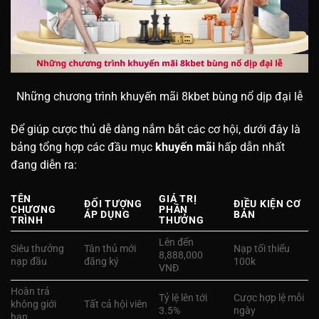
Những chương trình khuyến mãi 8kbet bùng nổ dịp đại lễ
Để giúp cược thủ dễ dàng nắm bắt các cơ hội, dưới đây là
bảng tổng hợp các đầu mục
khuyến mãi
hấp dẫn nhất
đang diễn ra:
TÊN
GIÁ TRỊ
ĐỐI TƯỢNG
ĐIỀU KIỆN CƠ
CHƯƠNG
PHẦN
ÁP DỤNG
BẢN
TRÌNH
THƯỞNG
Lên đến
Siêu thưởng
Tân thủ mới
Nạp tối thiểu
8,888,000
nạp đầu
đăng ký
100k
VNĐ
Hoàn trả
Tỷ lệ lên tới
Cược hợp lệ mỗi
không giới
Tất cả hội viên
3.5%
ngày
hạn