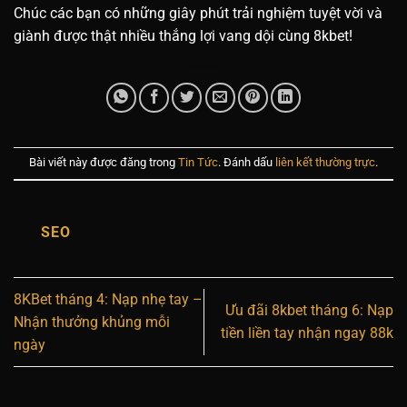
Chúc các bạn có những giây phút trải nghiệm tuyệt vời và
giành được thật nhiều thắng lợi vang dội cùng 8kbet!
Bài viết này được đăng trong
Tin Tức
. Đánh dấu
liên kết thường trực
.
SEO
8KBet tháng 4: Nạp nhẹ tay –
Ưu đãi 8kbet tháng 6: Nạp
Nhận thưởng khủng mỗi
tiền liền tay nhận ngay 88k
ngày