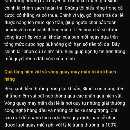
Một trong những đặc quyền lớn nhất khi tham gia 8kbet
chính là chính sách hoàn trả. Chúng tôi hiểu rằng trong cá
cược, có thắng và có thua. Chính vì vậy, gói hoàn trả đại lễ
được nâng lên mức kịch trần, giúp người chơi bảo toàn
nguồn vốn một cách thông minh. Tiền hoàn trả sẽ được
cộng trực tiếp vào tài khoản của bạn mỗi ngày dựa trên
tổng mức cược hợp lệ, không giới hạn số tiền tối đa. Đây
chính là “phao cứu sinh” hữu hiệu giúp bạn tự tin hơn trong
mỗi quyết định đặt cược của mình.
Quà tặng hiện vật và vòng quay may mắn tri ân khách
hàng
Bên cạnh tiền thưởng trong tài khoản, 8kbet còn mang đến
những niềm vui bất ngờ thông qua các phần quà hiện vật.
Vòng quay may mắn đại lễ là nơi quy tụ những giải thưởng
công nghệ hàng đầu và những chiếc xe sang trọng. Chỉ
cần đạt đủ doanh thu cược theo quy định, bạn sẽ nhận
được lượt quay miễn phí với tỷ lệ trúng thưởng là 100%.