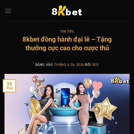
Bỏ
qua
nội
dung
TIN TỨC
8kbet đồng hành đại lễ – Tặng
thưởng cực cao cho cược thủ
ĐĂNG VÀO
THÁNG 4 28, 2026
BỞI
SEO
28
Th4