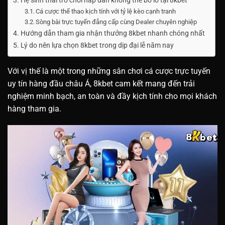
Hệ sinh thái trò chơi hấp dẫn không thể bỏ lỡ tại 8kbet
Cá cược thể thao kịch tính với tỷ lệ kèo cạnh tranh
Sòng bài trực tuyến đẳng cấp cùng Dealer chuyên nghiệp
Hướng dẫn tham gia nhận thưởng 8kbet nhanh chóng nhất
Lý do nên lựa chọn 8kbet trong dịp đại lễ năm nay
Với vị thế là một trong những sân chơi cá cược trực tuyến
uy tín hàng đầu châu Á, 8kbet cam kết mang đến trải
nghiệm minh bạch, an toàn và đầy kịch tính cho mọi khách
hàng tham gia.