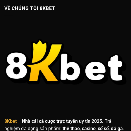
VỀ CHÚNG TÔI 8KBET
8Kbet
– Nhà cái cá cược trực tuyến uy tín 2025.
Trải
nghiệm đa dạng sản phẩm:
thể thao
,
casino
,
xổ số
,
đá gà
.