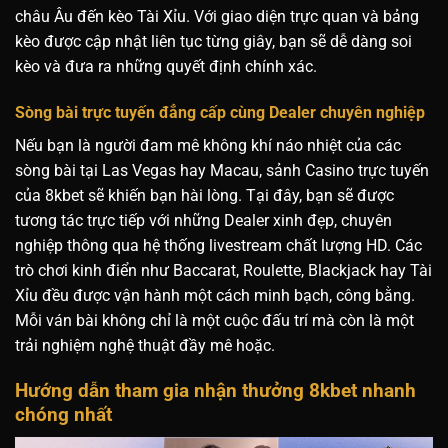
châu Âu đến kèo Tài Xỉu. Với giao diện trực quan và bảng
kèo được cập nhật liên tục từng giây, bạn sẽ dễ dàng soi
kèo và đưa ra những quyết định chính xác.
Sòng bài trực tuyến đẳng cấp cùng Dealer chuyên nghiệp
Nếu bạn là người đam mê không khí náo nhiệt của các
sòng bài tại Las Vegas hay Macau, sảnh Casino trực tuyến
của 8kbet sẽ khiến bạn hài lòng. Tại đây, bạn sẽ được
tương tác trực tiếp với những Dealer xinh đẹp, chuyên
nghiệp thông qua hệ thống livestream chất lượng HD. Các
trò chơi kinh điển như Baccarat, Roulette, Blackjack hay Tài
Xỉu đều được vận hành một cách minh bạch, công bằng.
Mỗi ván bài không chỉ là một cuộc đấu trí mà còn là một
trải nghiệm nghệ thuật đầy mê hoặc.
Hướng dẫn tham gia nhận thưởng 8kbet nhanh
chóng nhất