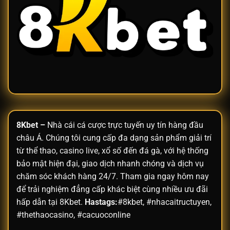
8Kbet
–
Nhà cái cá cược trực tuyến uy tín hàng đầu
châu Á. Chúng tôi cung cấp đa dạng sản phẩm giải trí
từ thể thao, casino live, xổ số đến đá gà, với hệ thống
bảo mật hiện đại, giao dịch nhanh chóng và dịch vụ
chăm sóc khách hàng 24/7. Tham gia ngay hôm nay
để trải nghiệm đẳng cấp khác biệt cùng nhiều ưu đãi
hấp dẫn tại 8Kbet.
Hastags:
#8kbet, #nhacaitructuyen,
#thethaocasino, #cacuoconline