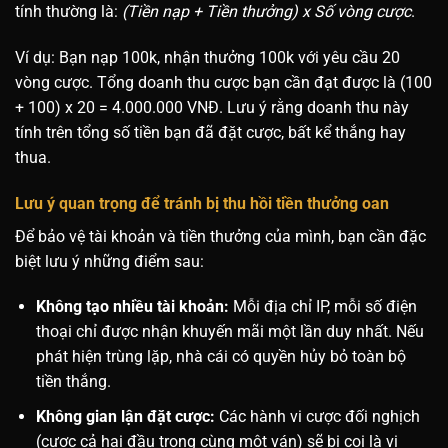
tính thường là:
(Tiền nạp + Tiền thưởng) x Số vòng cược
.
Ví dụ: Bạn nạp 100k, nhận thưởng 100k với yêu cầu 20
vòng cược. Tổng doanh thu cược bạn cần đạt được là (100
+ 100) x 20 = 4.000.000 VNĐ. Lưu ý rằng doanh thu này
tính trên tổng số tiền bạn đã đặt cược, bất kể thắng hay
thua.
Lưu ý quan trọng để tránh bị thu hồi tiền thưởng oan
Để bảo vệ tài khoản và tiền thưởng của mình, bạn cần đặc
biệt lưu ý những điểm sau:
Không tạo nhiều tài khoản:
Mỗi địa chỉ IP, mỗi số điện
thoại chỉ được nhận khuyến mãi một lần duy nhất. Nếu
phát hiện trùng lặp, nhà cái có quyền hủy bỏ toàn bộ
tiền thắng.
Không gian lận đặt cược:
Các hành vi cược đối nghịch
(cược cả hai đầu trong cùng một ván) sẽ bị coi là vi