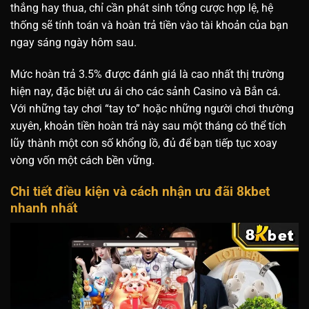
thắng hay thua, chỉ cần phát sinh tổng cược hợp lệ, hệ
thống sẽ tính toán và hoàn trả tiền vào tài khoản của bạn
ngay sáng ngày hôm sau.
Mức hoàn trả 3.5% được đánh giá là cao nhất thị trường
hiện nay, đặc biệt ưu ái cho các sảnh Casino và Bắn cá.
Với những tay chơi “tay to” hoặc những người chơi thường
xuyên, khoản tiền hoàn trả này sau một tháng có thể tích
lũy thành một con số khổng lồ, đủ để bạn tiếp tục xoay
vòng vốn một cách bền vững.
Chi tiết điều kiện và cách nhận ưu đãi 8kbet
nhanh nhất