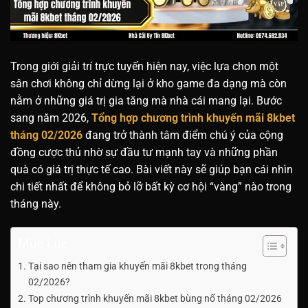
Trong giới giải trí trực tuyến hiện nay, việc lựa chọn một
sân chơi không chỉ dừng lại ở kho game đa dạng mà còn
nằm ở những giá trị gia tăng mà nhà cái mang lại. Bước
sang năm 2026,
Tổng hợp chương trình khuyến mãi 8kbet
tháng 02/2026
đang trở thành tâm điểm chú ý của cộng
đồng cược thủ nhờ sự đầu tư mạnh tay và những phần
quà có giá trị thực tế cao. Bài viết này sẽ giúp bạn cái nhìn
chi tiết nhất để không bỏ lỡ bất kỳ cơ hội “vàng” nào trong
tháng này.
Mục Lục
Tại sao nên tham gia khuyến mãi 8kbet trong tháng
02/2026?
Top chương trình khuyến mãi 8kbet bùng nổ tháng 02/2026