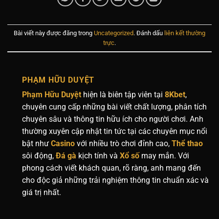
Bài viết này được đăng trong
Uncategorized
. Đánh dấu
liên kết thường
trực
.
PHẠM HỮU DUYỆT
Phạm Hữu Duyệt
hiện là biên tập viên tại
8Kbet
,
chuyên cung cấp những bài viết chất lượng, phân tích
chuyên sâu và thông tin hữu ích cho người chơi. Anh
thường xuyên cập nhật tin tức tại các chuyên mục nổi
bật như
Casino
với nhiều trò chơi đỉnh cao,
Thể thao
sôi động,
Đá gà
kịch tính và
Xổ số
may mắn. Với
phong cách viết khách quan, rõ ràng, anh mang đến
cho độc giả những trải nghiệm thông tin chuẩn xác và
giá trị nhất.