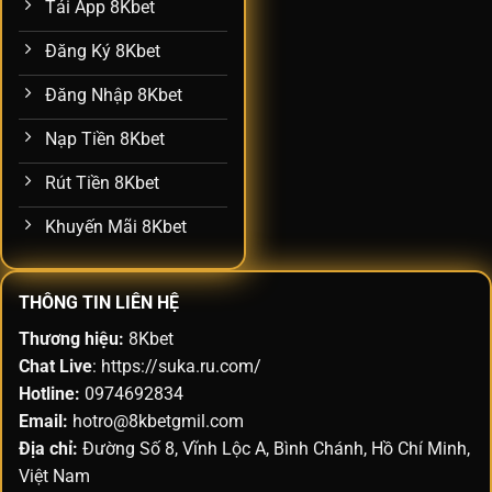
Tải App 8Kbet
Đăng Ký 8Kbet
Đăng Nhập 8Kbet
Nạp Tiền 8Kbet
Rút Tiền 8Kbet
Khuyến Mãi 8Kbet
THÔNG TIN LIÊN HỆ
Thương hiệu:
8Kbet
Chat Live
:
https://suka.ru.com/
Hotline:
0974692834
Email:
hotro@8kbetgmil.com
Địa chỉ:
Đường Số 8, Vĩnh Lộc A, Bình Chánh, Hồ Chí Minh,
Việt Nam