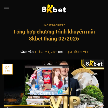
Bỏ
qua
nội
dung
UNCATEGORIZED
Tổng hợp chương trình khuyến mãi
8kbet tháng 02/2026
ĐĂNG VÀO
THÁNG 2 4, 2026
BỞI
PHẠM HỮU DUYỆT
04
Th2