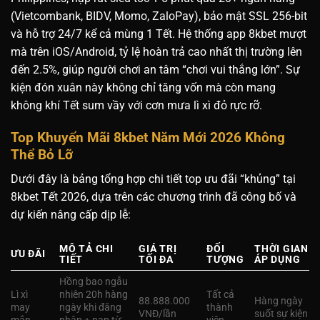
(Vietcombank, BIDV, Momo, ZaloPay), bảo mật SSL 256-bit
và hỗ trợ 24/7 kể cả mùng 1 Tết. Hệ thống app 8kbet mượt
mà trên iOS/Android, tỷ lệ hoàn trả cao nhất thị trường lên
đến 2.5%, giúp người chơi an tâm “chơi vui thắng lớn”. Sự
kiện đón xuân này không chỉ tăng vốn mà còn mang
không khí Tết sum vầy với cơn mưa lì xì đỏ rực rỡ.
Top Khuyến Mãi 8kbet Năm Mới 2026 Không
Thể Bỏ Lỡ
Dưới đây là bảng tổng hợp chi tiết top ưu đãi “khủng” tại
8kbet Tết 2026, dựa trên các chương trình đã công bố và
dự kiến nâng cấp dịp lễ:
MÔ TẢ CHI
GIÁ TRỊ
ĐỐI
THỜI GIAN
ƯU ĐÃI
TIẾT
TỐI ĐA
TƯỢNG
ÁP DỤNG
Hồng bao ngẫu
Lì xì
nhiên 20h hàng
Tất cả
88.888.000
Hàng ngày
may
ngày khi đăng
thành
VNĐ/lần
suốt sự kiện