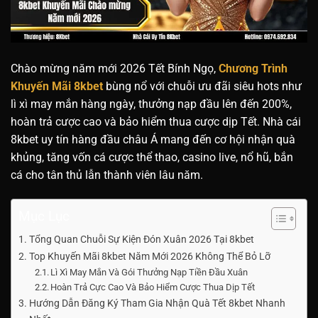
Chào mừng năm mới 2026 Tết Bính Ngọ,
Chương Trình
Khuyến Mãi 8kbet
bùng nổ với chuỗi ưu đãi siêu hots như
lì xì may mắn hàng ngày, thưởng nạp đầu lên đến 200%,
hoàn trả cược cao và bảo hiểm thua cược dịp Tết. Nhà cái
8kbet uy tín hàng đầu châu Á mang đến cơ hội nhận quà
khủng, tăng vốn cá cược thể thao, casino live, nổ hũ, bắn
cá cho tân thủ lẫn thành viên lâu năm.
Mục Lục
Tổng Quan Chuỗi Sự Kiện Đón Xuân 2026 Tại 8kbet
Top Khuyến Mãi 8kbet Năm Mới 2026 Không Thể Bỏ Lỡ
Lì Xì May Mắn Và Gói Thưởng Nạp Tiền Đầu Xuân
Hoàn Trả Cực Cao Và Bảo Hiểm Cược Thua Dịp Tết
Hướng Dẫn Đăng Ký Tham Gia Nhận Quà Tết 8kbet Nhanh