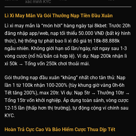
xác minh KYC
Lì Xì May Mắn Và Gói Thưởng Nạp Tiền Đầu Xuân
Lì xì may mắn là “món hời” hàng ngày tại 8kbet: Trước 20h
đăng nhập app/web, nạp tối thiểu 50.000 VNĐ (bất kỳ hình
thức), hệ thống tự phát bao lì xì đỏ giá trị 18k-88.888k
ngẫu nhiên. Không giới hạn số lần/ngày, rút ngay sau 1-3
vòng cược (nổ hũ/bắn cá hợp lệ). Ví dụ: Nạp 200k nhận lì
xì 50k → Tổng vốn 250k chơi thoải mái.
Gói thưởng nạp đầu xuân “khủng” nhất cho tân thủ: Nạp
lần 1 từ 100k nhận 100-200% (tùy khung giờ vàng 0h-6h
Tết tăng 200%), max 20tr. Ví dụ: Nạp 5tr → Thưởng 10tr →
Tổng 15tr vốn khởi nghiệp. Áp dụng toàn sảnh, vòng cược
12-15 lần (thấp hơn thị trường), tự động cộng ví chính sau
KYC.
Hoàn Trả Cực Cao Và Bảo Hiểm Cược Thua Dịp Tết