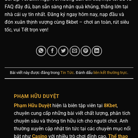
FAQ đầy đủ, bạn sẵn sàng nhận quà khủng, thắng lớn tại
nhà cái uy tín nhất. Đăng ký ngay hôm nay, nạp đầu và
đón xuân thịnh vượng cùng 8kbet – chơi an toàn, rút siêu
tốc, vui Tết trọn vẹn!
Bài viết này được đăng trong
Tin Tức
. Đánh dấu
liên kết thường trực
.
PHẠM HỮU DUYỆT
Phạm Hữu Duyệt
hiện là biên tập viên tại
8Kbet
,
chuyên cung cấp những bài viết chất lượng, phân tích
chuyên sâu và thông tin hữu ích cho người chơi. Anh
thường xuyên cập nhật tin tức tại các chuyên mục nổi
bật như
Casino
với nhiều trò chơi đỉnh cao,
Thể thao