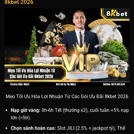
8kbet 2026
Mẹo Tối Ưu Hóa Lợi Nhuận Từ Các Gói Ưu Đãi 8kbet 2026
Nạp giờ vàng:
0h-6h Tết (thưởng x2), cuối tuần +5% nạp
lớn (>5tr).
Chọn sảnh hoàn cao:
Slot JILI (2.5% + jackpot tỷ), Thể