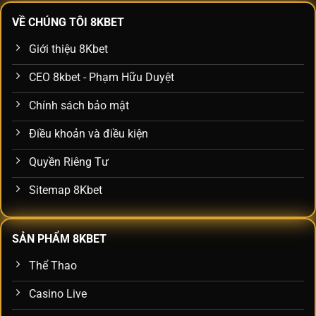
VỀ CHÚNG TÔI 8KBET
Giới thiệu 8Kbet
CEO 8kbet - Phạm Hữu Duyệt
Chính sách bảo mật
Điều khoản và điều kiện
Quyền Riêng Tư
Sitemap 8Kbet
SẢN PHẨM 8KBET
Thể Thao
Casino Live