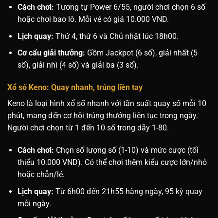
Cách chơi:
Tương tự Power 6/55, người chơi chọn 6 số
hoặc chơi bao lô. Mỗi vé có giá 10.000 VND.
Lịch quay:
Thứ 4, thứ 6 và Chủ nhật lúc 18h00.
Cơ cấu giải thưởng:
Gồm Jackpot (6 số), giải nhất (5
số), giải nhì (4 số) và giải ba (3 số).
Xổ số Keno: Quay nhanh, trúng liền tay
Keno là loại hình xổ số nhanh với tần suất quay số mỗi 10
phút, mang đến cơ hội trúng thưởng liên tục trong ngày.
Người chơi chọn từ 1 đến 10 số trong dãy 1-80.
Cách chơi:
Chọn số lượng số (1-10) và mức cược (tối
thiểu 10.000 VND). Có thể chơi thêm kiểu cược lớn/nhỏ
hoặc chẵn/lẻ.
Lịch quay:
Từ 6h00 đến 21h55 hàng ngày, 95 kỳ quay
mỗi ngày.