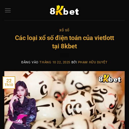
Bỏ
qua
nội
dung
XỔ SỐ
Các loại xổ số điện toán của vietlott
tại 8kbet
ĐĂNG VÀO
THÁNG 10 22, 2025
BỞI
PHẠM HỮU DUYỆT
22
Th10