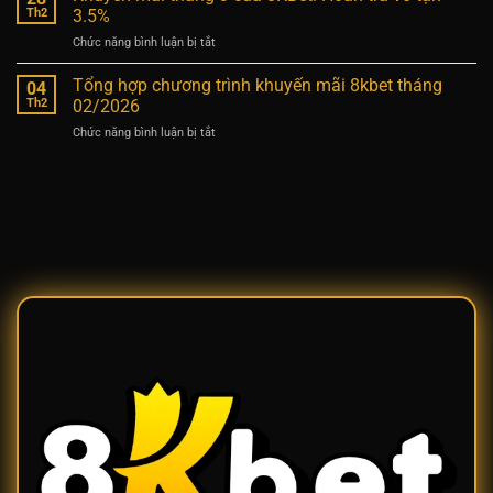
4:
thưởng
Th2
3.5%
Nạp
cực
Chức năng bình luận bị tắt
ở
nhẹ
cao
Khuyến
tay
cho
mãi
Tổng hợp chương trình khuyến mãi 8kbet tháng
–
04
cược
tháng
Nhận
Th2
02/2026
thủ
3
thưởng
Chức năng bình luận bị tắt
ở
của
khủng
Tổng
8KBet:
mỗi
hợp
Hoàn
ngày
chương
trả
trình
vô
khuyến
tận
mãi
3.5%
8kbet
tháng
02/2026