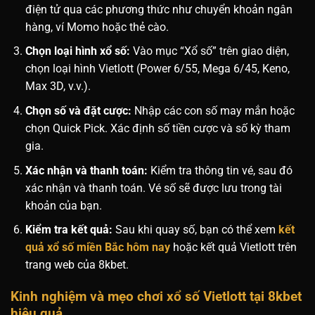
điện tử qua các phương thức như chuyển khoản ngân
hàng, ví Momo hoặc thẻ cào.
Chọn loại hình xổ số:
Vào mục “Xổ số” trên giao diện,
chọn loại hình Vietlott (Power 6/55, Mega 6/45, Keno,
Max 3D, v.v.).
Chọn số và đặt cược:
Nhập các con số may mắn hoặc
chọn Quick Pick. Xác định số tiền cược và số kỳ tham
gia.
Xác nhận và thanh toán:
Kiểm tra thông tin vé, sau đó
xác nhận và thanh toán. Vé số sẽ được lưu trong tài
khoản của bạn.
Kiểm tra kết quả:
Sau khi quay số, bạn có thể xem
kết
quả xổ số miền Bắc hôm nay
hoặc kết quả Vietlott trên
trang web của 8kbet.
Kinh nghiệm và mẹo chơi xổ số Vietlott tại 8kbet
hiệu quả