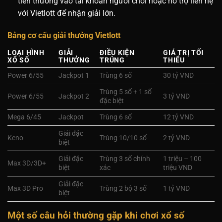
tiền thưởng vào tài khoản người chơi hoặc hỗ trợ liên hệ
với Vietlott để nhận giải lớn.
Bảng cơ cấu giải thưởng Vietlott
LOẠI HÌNH
GIẢI
ĐIỀU KIỆN
GIÁ TRỊ TỐI
XỔ SỐ
THƯỞNG
TRÚNG
THIỂU
Power 6/55
Jackpot 1
Trùng 6 số
30 tỷ VND
Trùng 5 số + 1 số
Power 6/55
Jackpot 2
3 tỷ VND
đặc biệt
Mega 6/45
Jackpot
Trùng 6 số
12 tỷ VND
Giải đặc
Keno
Trùng 10/10 số
2 tỷ VND
biệt
Giải đặc
Trùng 3 số chính
1 triệu – 100
Max 3D/3D+
biệt
xác
triệu VND
Giải đặc
Max 3D Pro
Trùng 2 bộ 3 số
1 tỷ VND
biệt
Một số câu hỏi thường gặp khi chơi xổ số