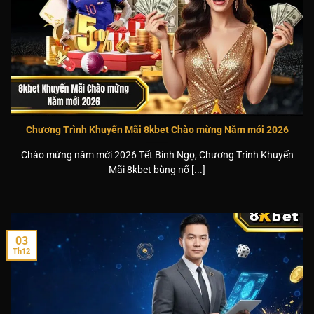
Chương Trình Khuyến Mãi 8kbet Chào mừng Năm mới 2026
Chào mừng năm mới 2026 Tết Bính Ngọ, Chương Trình Khuyến
Mãi 8kbet bùng nổ [...]
03
Th12