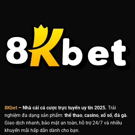
8Kbet
– Nhà cái cá cược trực tuyến uy tín 2025.
Trải
nghiệm đa dạng sản phẩm:
thể thao
,
casino
,
xổ số
,
đá gà
.
Giao dịch nhanh, bảo mật an toàn, hỗ trợ 24/7 và nhiều
khuyến mãi hấp dẫn dành cho bạn.