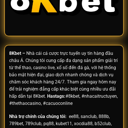
8Kbet
–
Nhà cái cá cược trực tuyến uy tín hàng đầu
châu Á. Chúng tôi cung cấp đa dạng sản phẩm giải trí
từ thể thao, casino live, xổ số đến đá gà, với hệ thống
bảo mật hiện đại, giao dịch nhanh chóng và dịch vụ
chăm sóc khách hàng 24/7. Tham gia ngay hôm nay
để trải nghiệm đẳng cấp khác biệt cùng nhiều ưu đãi
hấp dẫn tại 8Kbet.
Hastags:
#8kbet, #nhacaitructuyen,
#thethaocasino, #cacuoconline
Nhà trợ chính của chúng tôi:
ee88
,
sanclub
,
888b
,
789bet
,
789club
,
pq88
,
kubet11
,
xocdia88
,
b52club
,