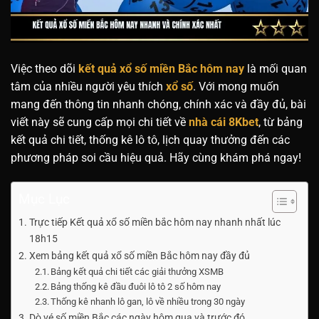
Việc theo dõi
kết quả xổ số miền Bắc hôm nay
là mối quan
tâm của nhiều người yêu thích
xổ số
. Với mong muốn
mang đến thông tin nhanh chóng, chính xác và đầy đủ, bài
viết này sẽ cung cấp mọi chi tiết về
nhà cái 8Kbet
, từ bảng
kết quả chi tiết, thống kê lô tô, lịch quay thưởng đến các
phương pháp soi cầu hiệu quả. Hãy cùng khám phá ngay!
Mục Lục
Trực tiếp Kết quả xổ số miền bắc hôm nay nhanh nhất lúc
18h15
Xem bảng kết quả xổ số miền Bắc hôm nay đầy đủ
Bảng kết quả chi tiết các giải thưởng XSMB
Bảng thống kê đầu đuôi lô tô 2 số hôm nay
Thống kê nhanh lô gan, lô về nhiều trong 30 ngày
Dò vé số miền Bắc các ngày hôm qua và trước đó