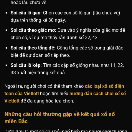
hoặc lâu chưa về.
Soi cầu lô gan:
Chọn các con số lô gan (lâu chưa về)
dựa trên thống kê 30 ngày.
Soi cầu theo giấc mơ:
Dựa vào ý nghĩa của giấc mơ để
chọn số, ví dụ mơ thấy rắn đánh số 32, 42.
Soi cầu theo tổng đề:
Cộng tổng các số trong giải đặc
biệt để dự đoán số tiếp theo.
Soi cầu lô kép:
Tìm các cặp số giống nhau như 11, 22,
33 xuất hiện trong kết quả.
Ngoài ra, người chơi có thể tham khảo
các loại xổ số điện
toán của Vietlott
hoặc tìm hiểu
hướng dẫn cách chơi xổ số
Vietlott
để đa dạng hóa lựa chọn.
Những câu hỏi thường gặp về kết quả xổ số
miền Bắc
Dưới đây là một số câu hỏi phổ biến mà người chơi thường