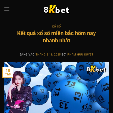
Bỏ
qua
nội
dung
XỔ SỐ
Kết quả xổ số miền bắc hôm nay
nhanh nhất
ĐĂNG VÀO
THÁNG 8 18, 2025
BỞI
PHẠM HỮU DUYỆT
18
Th8