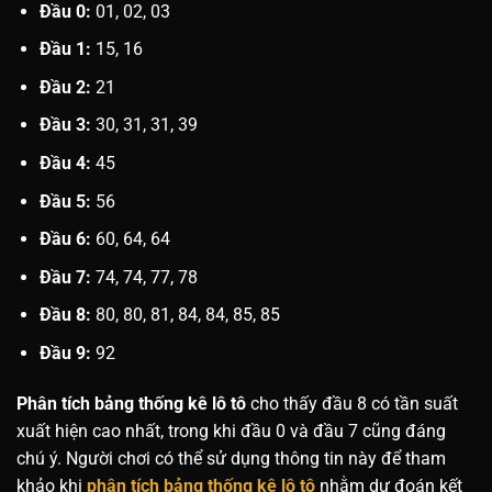
Đầu 0:
01, 02, 03
Đầu 1:
15, 16
Đầu 2:
21
Đầu 3:
30, 31, 31, 39
Đầu 4:
45
Đầu 5:
56
Đầu 6:
60, 64, 64
Đầu 7:
74, 74, 77, 78
Đầu 8:
80, 80, 81, 84, 84, 85, 85
Đầu 9:
92
Phân tích bảng thống kê lô tô
cho thấy đầu 8 có tần suất
xuất hiện cao nhất, trong khi đầu 0 và đầu 7 cũng đáng
chú ý. Người chơi có thể sử dụng thông tin này để tham
khảo khi
phân tích bảng thống kê lô tô
nhằm dự đoán kết