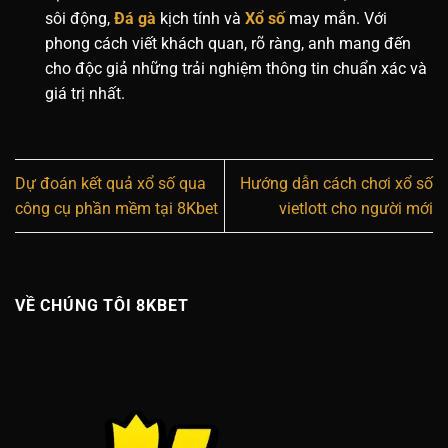
sôi động,
Đá gà
kịch tính và
Xổ số
may mắn. Với
phong cách viết khách quan, rõ ràng, anh mang đến
cho độc giả những trải nghiệm thông tin chuẩn xác và
giá trị nhất.
Dự đoán kết quả xổ số qua
Hướng dẫn cách chơi xổ số
công cụ phần mềm tại 8Kbet
vietlott cho người mới
VỀ CHÚNG TÔI 8KBET