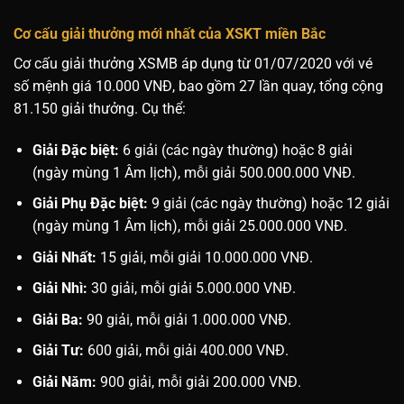
Cơ cấu giải thưởng mới nhất của XSKT miền Bắc
Cơ cấu giải thưởng XSMB áp dụng từ 01/07/2020 với vé
số mệnh giá 10.000 VNĐ, bao gồm 27 lần quay, tổng cộng
81.150 giải thưởng. Cụ thể:
Giải Đặc biệt:
6 giải (các ngày thường) hoặc 8 giải
(ngày mùng 1 Âm lịch), mỗi giải 500.000.000 VNĐ.
Giải Phụ Đặc biệt:
9 giải (các ngày thường) hoặc 12 giải
(ngày mùng 1 Âm lịch), mỗi giải 25.000.000 VNĐ.
Giải Nhất:
15 giải, mỗi giải 10.000.000 VNĐ.
Giải Nhì:
30 giải, mỗi giải 5.000.000 VNĐ.
Giải Ba:
90 giải, mỗi giải 1.000.000 VNĐ.
Giải Tư:
600 giải, mỗi giải 400.000 VNĐ.
Giải Năm:
900 giải, mỗi giải 200.000 VNĐ.