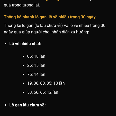
quả trong tương lai.
Thống kê nhanh lô gan, lô về nhiều trong 30 ngày
Thống kê lô gan (lô lâu chưa về) và lô về nhiều trong 30
ngày qua giúp người chơi nhận diện xu hướng:
Lô về nhiều nhất:
06: 18 lần
26: 15 lần
75: 14 lần
19, 36, 80, 85: 13 lần
53, 56, 66: 12 lần
Lô gan lâu chưa về: