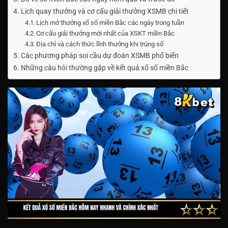
Lịch quay thưởng và cơ cấu giải thưởng XSMB chi tiết
Lịch mở thưởng xổ số miền Bắc các ngày trong tuần
Cơ cấu giải thưởng mới nhất của XSKT miền Bắc
Địa chỉ và cách thức lĩnh thưởng khi trúng số
Các phương pháp soi cầu dự đoán XSMB phổ biến
Những câu hỏi thường gặp về kết quả xổ số miền Bắc