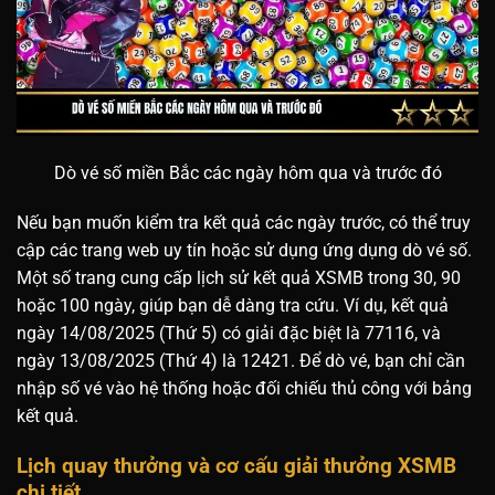
Dò vé số miền Bắc các ngày hôm qua và trước đó
Nếu bạn muốn kiểm tra kết quả các ngày trước, có thể truy
cập các trang web uy tín hoặc sử dụng ứng dụng dò vé số.
Một số trang cung cấp lịch sử kết quả XSMB trong 30, 90
hoặc 100 ngày, giúp bạn dễ dàng tra cứu. Ví dụ, kết quả
ngày 14/08/2025 (Thứ 5) có giải đặc biệt là 77116, và
ngày 13/08/2025 (Thứ 4) là 12421. Để dò vé, bạn chỉ cần
nhập số vé vào hệ thống hoặc đối chiếu thủ công với bảng
kết quả.
Lịch quay thưởng và cơ cấu giải thưởng XSMB
chi tiết