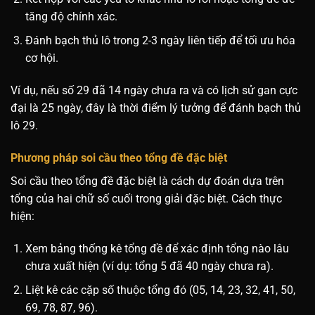
tăng độ chính xác.
Đánh bạch thủ lô trong 2-3 ngày liên tiếp để tối ưu hóa
cơ hội.
Ví dụ, nếu số 29 đã 14 ngày chưa ra và có lịch sử gan cực
đại là 25 ngày, đây là thời điểm lý tưởng để đánh bạch thủ
lô 29.
Phương pháp soi cầu theo tổng đề đặc biệt
Soi cầu theo tổng đề đặc biệt là cách dự đoán dựa trên
tổng của hai chữ số cuối trong giải đặc biệt. Cách thực
hiện:
Xem bảng thống kê tổng đề để xác định tổng nào lâu
chưa xuất hiện (ví dụ: tổng 5 đã 40 ngày chưa ra).
Liệt kê các cặp số thuộc tổng đó (05, 14, 23, 32, 41, 50,
69, 78, 87, 96).