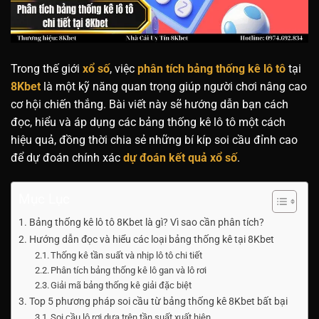
Trong thế giới
xổ số
, việc
phân tích bảng thống kê lô tô
tại
8Kbet
là một kỹ năng quan trọng giúp người chơi nâng cao
cơ hội chiến thắng. Bài viết này sẽ hướng dẫn bạn cách
đọc, hiểu và áp dụng các bảng thống kê lô tô một cách
hiệu quả, đồng thời chia sẻ những bí kíp soi cầu đỉnh cao
để dự đoán chính xác
dự đoán kết quả xổ số
.
Mục Lục
Bảng thống kê lô tô 8Kbet là gì? Vì sao cần phân tích?
Hướng dẫn đọc và hiểu các loại bảng thống kê tại 8Kbet
Thống kê tần suất và nhịp lô tô chi tiết
Phân tích bảng thống kê lô gan và lô rơi
Giải mã bảng thống kê giải đặc biệt
Top 5 phương pháp soi cầu từ bảng thống kê 8Kbet bất bại
Soi cầu lô rơi dựa trên tần suất xuất hiện