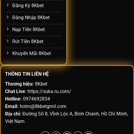
Đăng Ký 8Kbet
Đăng Nhập 8Kbet
Nạp Tiền 8Kbet
Rút Tiền 8Kbet
Khuyến Mãi 8Kbet
THÔNG TIN LIÊN HỆ
Thương hiệu:
8Kbet
Chat Live
:
https://suka.ru.com/
Hotline:
0974692834
Email:
hotro@8kbetgmil.com
Địa chỉ:
Đường Số 8, Vĩnh Lộc A, Bình Chánh, Hồ Chí Minh,
Việt Nam