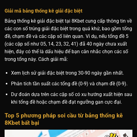
Giải mã bảng thống kê giải đặc biệt
Bảng thống kê giải đặc biệt tại 8Kbet cung cấp thông tin về
các con số trúng giải đặc biệt trong quá khứ, bao gồm tổng
đề, chạm đề và các cặp số liên quan. Ví dụ, nếu tổng đề 5
(các cặp số như 05, 14, 23, 32, 41) đã 40 ngày chưa xuất
hiện, đây có thể là dấu hiệu để bạn cân nhắc chọn các số
trong tổng này. Cách giải mã:
Xem lịch sử giải đặc biệt trong 30-90 ngày gần nhất.
Phân tích tần suất các tổng đề (0-9) và chạm đề (0-9).
Dự đoán dựa trên các cặp số có xu hướng xuất hiện sau
khi tổng đề hoặc chạm đề đạt ngưỡng gan cực đại.
Top 5 phương pháp soi cầu từ bảng thống kê
8Kbet bất bại