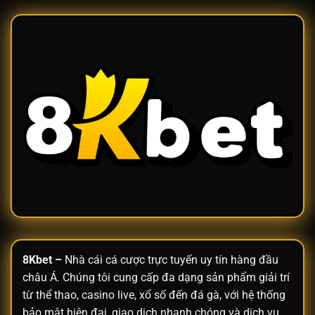
tháng
02/2026
8Kbet
–
Nhà cái cá cược trực tuyến uy tín hàng đầu
châu Á. Chúng tôi cung cấp đa dạng sản phẩm giải trí
từ thể thao, casino live, xổ số đến đá gà, với hệ thống
bảo mật hiện đại, giao dịch nhanh chóng và dịch vụ