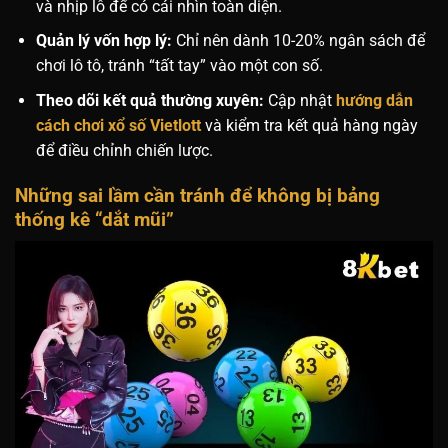
và nhịp lô để có cái nhìn toàn diện.
Quản lý vốn hợp lý:
Chỉ nên dành 10-20% ngân sách để
chơi lô tô, tránh “tất tay” vào một con số.
Theo dõi kết quả thường xuyên:
Cập nhật
hướng dẫn
cách chơi xổ số Vietlott
và kiểm tra kết quả hàng ngày
để điều chỉnh chiến lược.
Những sai lầm cần tránh để không bị bảng
thống kê “dắt mũi”