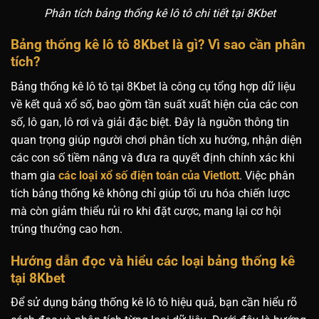
Phân tích bảng thống kê lô tô chi tiết tại 8Kbet
Bảng thống kê lô tô 8Kbet là gì? Vì sao cần phân
tích?
Bảng thống kê lô tô tại 8Kbet là công cụ tổng hợp dữ liệu
về kết quả xổ số, bao gồm tần suất xuất hiện của các con
số, lô gan, lô rơi và giải đặc biệt. Đây là nguồn thông tin
quan trọng giúp người chơi phân tích xu hướng, nhận diện
các con số tiềm năng và đưa ra quyết định chính xác khi
tham gia
các loại xổ số điện toán của Vietlott
. Việc phân
tích bảng thống kê không chỉ giúp tối ưu hóa chiến lược
mà còn giảm thiểu rủi ro khi đặt cược, mang lại cơ hội
trúng thưởng cao hơn.
Hướng dẫn đọc và hiểu các loại bảng thống kê
tại 8Kbet
Để sử dụng bảng thống kê lô tô hiệu quả, bạn cần hiểu rõ