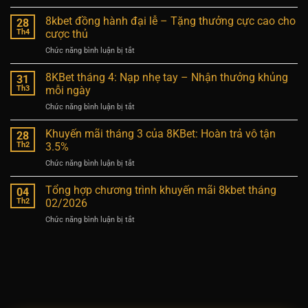
Ưu
đãi
8kbet đồng hành đại lễ – Tặng thưởng cực cao cho
28
8kbet
Th4
cược thủ
tháng
Chức năng bình luận bị tắt
ở
6:
8kbet
Nạp
đồng
8KBet tháng 4: Nạp nhẹ tay – Nhận thưởng khủng
tiền
31
hành
liền
Th3
mỗi ngày
đại
tay
Chức năng bình luận bị tắt
ở
lễ
nhận
8KBet
–
ngay
tháng
Khuyến mãi tháng 3 của 8KBet: Hoàn trả vô tận
Tặng
28
88k
4:
thưởng
Th2
3.5%
Nạp
cực
Chức năng bình luận bị tắt
ở
nhẹ
cao
Khuyến
tay
cho
mãi
Tổng hợp chương trình khuyến mãi 8kbet tháng
–
04
cược
tháng
Nhận
Th2
02/2026
thủ
3
thưởng
Chức năng bình luận bị tắt
ở
của
khủng
Tổng
8KBet:
mỗi
hợp
Hoàn
ngày
chương
trả
trình
vô
khuyến
tận
mãi
3.5%
8kbet